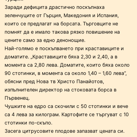
Заради дефицита драстично поскъпнаха
зеленчуците от Гърция, Македония и Испания,
които се предлагат на борсата. Търговците не
помнят да е имало такова рязко повишение на
цените само за едно денонощие.
Най-голямо е поскъпването при краставиците и
доматите. „Краставиците бяха 2,30 и 2,40, а в
момента са 2,80 лева. Доматите, които бяха около
90 стотинки, в момента са около 1,40 – 1,60 лева”,
обясни пред Нова тв Христо Панайотов,
изпълнителен директор на стоковата борса в
Първенец.
Чушките на едро са скочили с 50 стотинки и вече
са 4 лева за килограм. Картофите се търгуват с 10
стотинки по-скъпо.
Засега цитрусовите плодове запазват цената си.