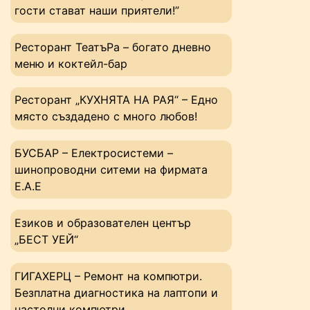
гости стават наши приятели!”
Ресторант ТеатъРа – богато дневно
меню и коктейл-бар
Ресторант „КУХНЯТА НА РАЯ“ – Едно
място създадено с много любов!
БУСБАР – Електросистеми –
шинопроводни ситеми на фирмата
Е.А.Е
Езиков и образователен център
„БЕСТ УЕЙ“
ГИГАХЕРЦ – Ремонт на компютри.
Безплатна диагностика на лаптопи и
настолни компютри.