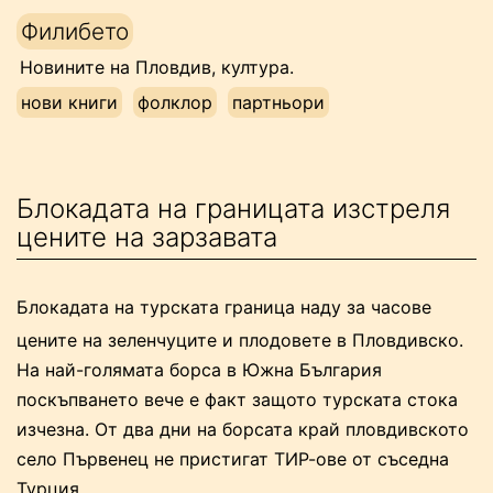
Напред
Филибето
към
Новините на Пловдив, култура.
съдържанието
нови книги
фолклор
партньори
Блокадата на границата изстреля
цените на зарзавата
Блокадата на турската граница наду за часове
цените на зеленчуците и плодовете в Пловдивско.
На най-голямата борса в Южна България
поскъпването вече е факт защото турската стока
изчезна. От два дни на борсата край пловдивското
село Първенец не пристигат ТИР-ове от съседна
Турция.