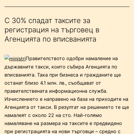
ремонтир
мостовет
С 30% спадат таксите за
на
регистрация на търговец в
Чая”
Агенцията по вписванията
Правителството одобри намаление на
държавните такси, които събира Агенцията по
вписванията. Така при бизнеса и гражданите ще
останат близо 4.1 млн. лв., съобщават от
правителствената информационна служба.
Изчислението е направено на база на приходите на
Агенцията от такси. В резултат на решението те ще
намалеят с около 22 на сто. Най-голямо
намаляване на размера на таксите е предвидено
при регистрацията на нови търговци – средно с