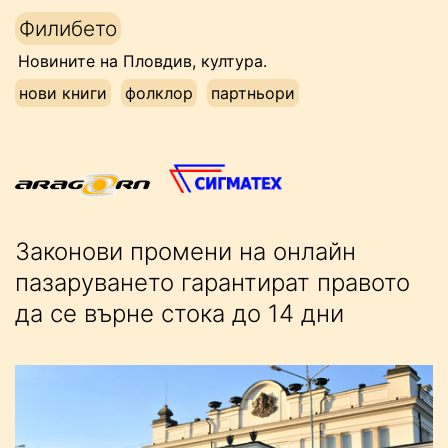
Напред
Филибето
към
Новините на Пловдив, култура.
съдържанието
нови книги
фолклор
партньори
Законови промени на онлайн
пазаруването гарантират правото
да се върне стока до 14 дни