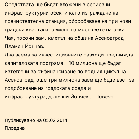
Средствата ще бъдат вложени в сериозни
инфраструктурни обекти като изграждане на
пречиствателна станция, обособяване на три нови
градски квартала, ремонт на мостовете на река
Чая, посочи зам.-кметът на община Асеновград
Пламен Йончев.
Два заема за инвестиционните разходи предвижда
капиталовата програма – 10 милиона ще бъдат
изтеглени за съфинансиране по водния цикъл на
Асеновград, още три милиона заем ще бъде взет за
подобряване на градската среда и
“В
инфраструктура, допълни Йончев.…
Повече
Асеновгра
ще
Публикувано на
05.02.2014
строят
Пловдив
пречиства
станция,