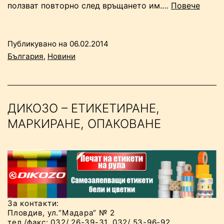
“Зако
ползват повторно след връщането им.…
Повече
пром
на
Публикувано на
06.02.2014
онлай
България
,
Новини
пазар
гаран
право
да
ДИКОЗО – ЕТИКЕТИРАНЕ,
се
МАРКИРАНЕ, ОПАКОВАНЕ
върне
стока
до
14
дни”
За контакти:
Пловдив, ул.“Мадара“ № 2
тел./факс: 032/ 26-39-31, 032/ 53-96-92,