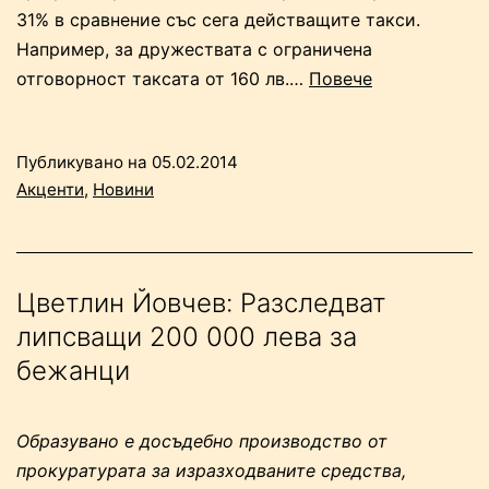
31% в сравнение със сега действащите такси.
Например, за дружествата с ограничена
“С
отговорност таксата от 160 лв.…
Повече
30%
спадат
Публикувано на
05.02.2014
таксите
Акценти
,
Новини
за
регистрация
на
търговец
Цветлин Йовчев: Разследват
в
липсващи 200 000 лева за
Агенцията
бежанци
по
вписванията”
Образувано е досъдебно производство от
прокуратурата за изразходваните средства,