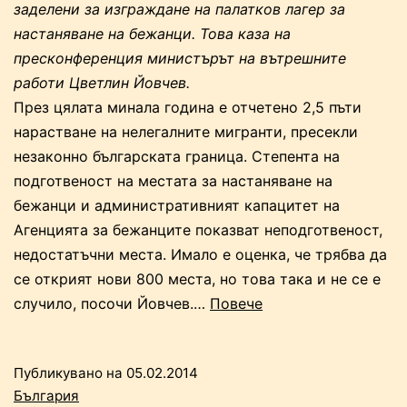
заделени за изграждане на палатков лагер за
настаняване на бежанци. Това каза на
пресконференция министърът на вътрешните
работи Цветлин Йовчев.
През цялата минала година е отчетено 2,5 пъти
нарастване на нелегалните мигранти, пресекли
незаконно българската граница. Степента на
подготвеност на местата за настаняване на
бежанци и административният капацитет на
Агенцията за бежанците показват неподготвеност,
недостатъчни места. Имало е оценка, че трябва да
се открият нови 800 места, но това така и не се е
“Цветлин
случило, посочи Йовчев.…
Повече
Йовчев:
Разследват
Публикувано на
05.02.2014
липсващи
България
200