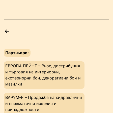
000
лева
за
бежанци”
Разделяне
на
публикациите
Партньори:
на
страници
ЕВРОПА ПЕЙНТ – Внос, дистрибуция
и търговия на интериорни,
екстериорни бои, декоративни бои и
мазилки
ВАРУМ-Р – Продажба на хидравлични
и пневматични изделия и
принадлежности