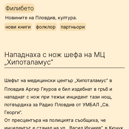
Напред
Филибето
към
Новините на Пловдив, култура.
съдържанието
нови книги
фолклор
партньори
Нападнаха с нож шефа на МЦ
„Хипоталамус“
Шефът на медицински център „Хипоталамус“ в
Пловдив Аргир Гяуров е бил издебнат в гръб и
нападнат с нож при тежък инцидент тази нощ,
потвърдиха за Радио Пловдив от УМБАЛ „Св.
Георги“.
От пресцентъра на полицията съобщиха, че
инцидентът е станал на ул. „Васил Ихчиев”, в Кючук