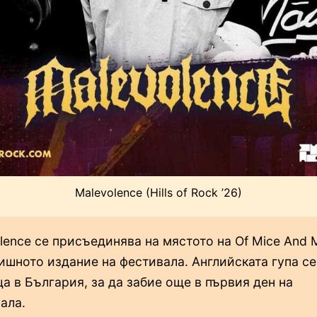
Malevolence (Hills of Rock ’26)
lence се присъединява на мястото на Of Mice And 
ишното издание на фестивала. Английската гупа се
а в България, за да забие още в първия ден на
ала.