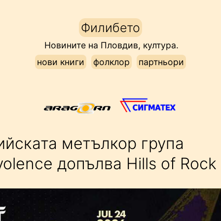
Филибето
Новините на Пловдив, култура.
нови книги
фолклор
партньори
ийската метълкор група
olence допълва Hills of Rock