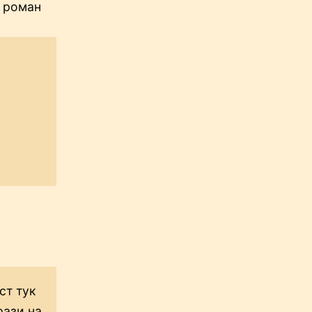
т роман
ст тук
рази на