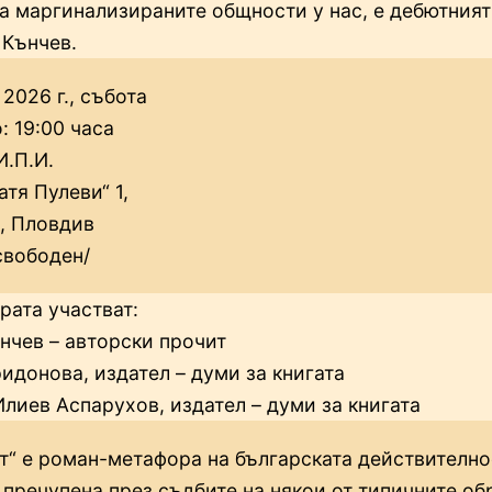
а маргинализираните общности у нас, е дебютния
 Кънчев.
 2026 г., събота
: 19:00 часа
И.П.И.
атя Пулеви“ 1,
, Пловдив
свободен/
рата участват:
нчев – авторски прочит
идонова, издател – думи за книгата
лиев Аспарухов, издател – думи за книгата
т“ е роман-метафора на българската действително
, пречупена през съдбите на някои от типичните об