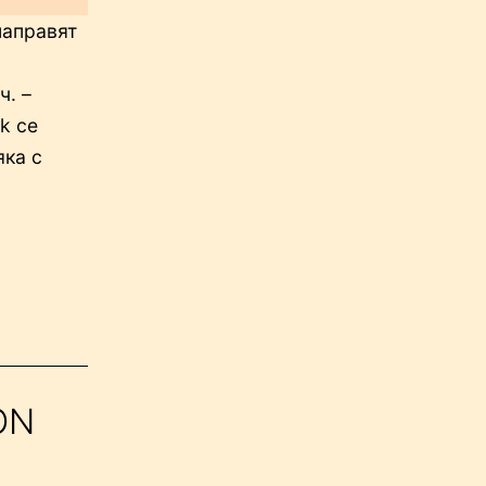
направят
ч. –
k се
яка с
ON