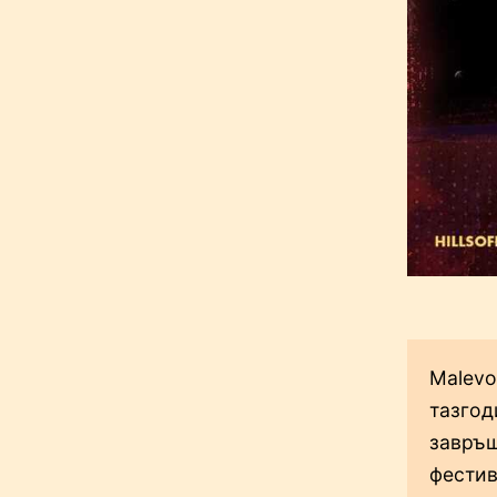
Malevo
тазгод
завръщ
фестив