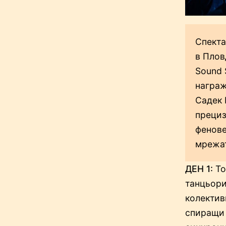
Спекта
в Плов
Sound 
награж
Садек 
прециз
фенове
мрежат
ДЕН 1:
То
танцьори
колектив
спиращи 