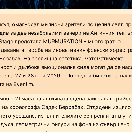
къл, омагьосал милиони зрители по целия свят, п
див за две незабравими вечери на Античния театъ
Stage представя MURMURATION – многократно
даваната творба на иновативния френски хореогр
Берабах. На зрелищна естетика, математическа
ност и дълбока емоционална сила могат да се нас
те на 27 и 28 юни 2026 г. Последни билети са нали
а на Eventim.
чно в 21 часа на античната сцена заиграват трийсе
 на хореографа Садек Беррабах. Отдадени изцяло
ното усещане, изпълнителилите се преплитат в уни
дъха, геометрични фигури на фона на съвършено