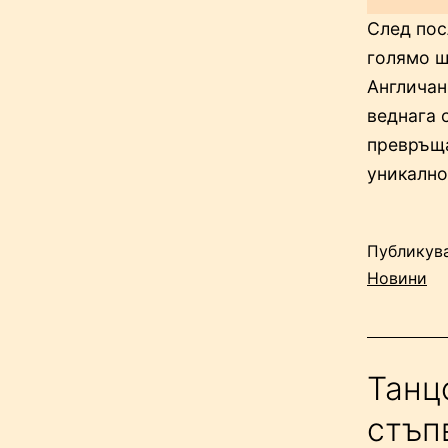
След пос
голямо ш
Англичани
веднага 
превръща
уникално
Публикув
Новини
Танц
стъп