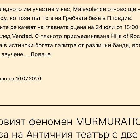
ледното им участие у нас, Malevolence отново ще 
оу, но този път то е на Гребната база в Пловдив.
те се качват на главната сцена на 24 юли от 18:00 
след Vended. С тяхното присъединяване Hills of Roc
 в истински богата палитра от различни банди, вс
“Английската
 звучене.…
Повече
метълкор
група
ано на
16.07.2026
Malevolence
допълва
Hills
of
Rock
овият феномен MURMURATI
2026”
ва на Античния театър с две