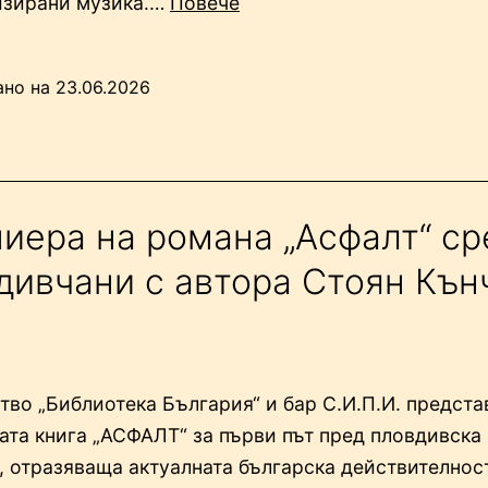
“Танцовият
изирани музика.…
Повече
феномен
MURMURATION
ано на
23.06.2026
стъпва
на
Античния
театър
с
иера на романа „Асфалт“ с
две
дивчани с автора Стоян Кън
представления
(Обновена)”
тво „Библиотека България“ и бар С.И.П.И. предста
ата книга „АСФАЛТ“ за първи път пред пловдивска 
, отразяваща актуалната българска действителнос