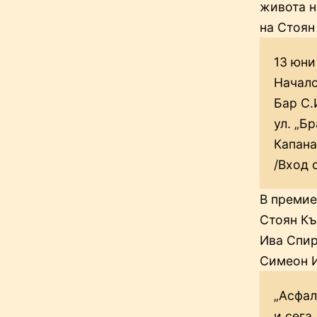
живота н
на Стоян
13 юни
Начало
Бар С.
ул. „Бр
Капана
/Вход 
В премие
Стоян Къ
Ива Спир
Симеон И
„Асфал
и сега