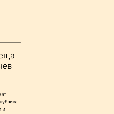
реща
чев
вят
публика.
т и