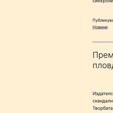
синхрон
Публикув
Новини
Прем
плов
Издателс
скандалн
Творбата