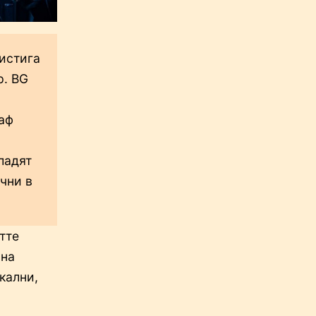
ристига
р. BG
аф
ладят
чни в
тте
 на
кални,