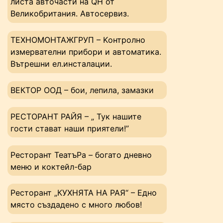
листа авточасти на QH от
Великобритания. Автосервиз.
ТЕХНОМОНТАЖГРУП – Kонтролно
измервателни прибори и автоматика.
Вътрешни ел.инсталации.
ВЕКТОР ООД – бои, лепила, замазки
РЕСТОРАНТ РАЙЯ – „ Тук нашите
гости стават наши приятели!”
Ресторант ТеатъРа – богато дневно
меню и коктейл-бар
Ресторант „КУХНЯТА НА РАЯ“ – Едно
място създадено с много любов!