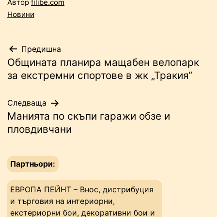
Автор
filibe.com
Новини
Навигация
Предишна
Общината планира мащабен велопарк
за екстремни спортове в жк „Тракия“
Следваща
Манията по скъпи гаражи обзе и
пловдивчани
Партньори:
ЕВРОПА ПЕЙНТ – Внос, дистрибуция
и търговия на интериорни,
екстериорни бои, декоративни бои и