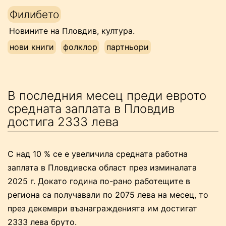
Напред
Филибето
към
Новините на Пловдив, култура.
съдържанието
нови книги
фолклор
партньори
В последния месец преди еврото
средната заплата в Пловдив
достига 2333 лева
С над 10 % се е увеличила средната работна
заплата в Пловдивска област през изминалата
2025 г. Докато година по-рано работещите в
региона са получавали по 2075 лева на месец, то
през декември възнагражденията им достигат
2333 лева бруто.