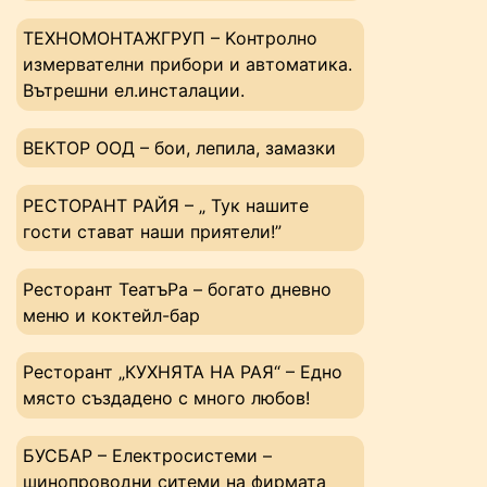
ТЕХНОМОНТАЖГРУП – Kонтролно
измервателни прибори и автоматика.
Вътрешни ел.инсталации.
ВЕКТОР ООД – бои, лепила, замазки
РЕСТОРАНТ РАЙЯ – „ Тук нашите
гости стават наши приятели!”
Ресторант ТеатъРа – богато дневно
меню и коктейл-бар
Ресторант „КУХНЯТА НА РАЯ“ – Едно
място създадено с много любов!
БУСБАР – Електросистеми –
шинопроводни ситеми на фирмата