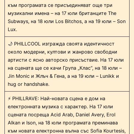
към програмата се присъединяват още три
музикални имена – на 17 юли британците The
Subways, на 18 юли Los Bitchos, а на 19 юли – Son
Lux.
🌙 PHILLCOOL изгражда своята идентичност
около модерни, култови и жанрово свободни
артисти с ясно авторско присъствие. На 17 юли
на сцената ще се качи Група „Клас“, на 18 юли –
Jin Monic и Жлъч & Гена, а на 19 юли – Lunikk и
hug or handshake.
⚡ PHILLRAVE: Най-новата сцена е дом на
електронната музика с характер. На 17 юли
сцената посреща Acid Arab, Daniel Avery, Erol
Alkan и Ison, на 18 юли програмата преминава
към новата електронна вълна със Sofia Kourtesis,