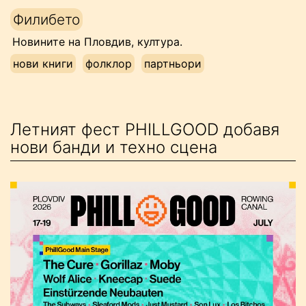
Напред
Филибето
към
Новините на Пловдив, култура.
съдържанието
нови книги
фолклор
партньори
Летният фест PHILLGOOD добавя
нови банди и техно сцена