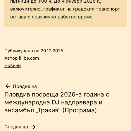
пътници до 1:00 ч. До 4 януари 2026 г.,
включително, графикът на градския транспорт
остава с празнично работно време.
Публикувано на
29.12.2025
Автор
filibe.com
Новини
Навигация
Предишна
Пловдив посреща 2026-а година с
международна DJ надпревара и
ансамбъл „Тракия“ (Програма)
Следваща