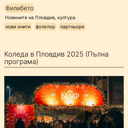
Напред
Филибето
към
Новините на Пловдив, култура.
съдържанието
нови книги
фолклор
партньори
Коледа в Пловдив 2025 (Пълна
програма)