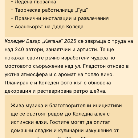
– Ледена пързалка
– Творческа работилница „Гуш“
– Празнични инсталации и развлечения
– Асансьорът на Дядо Коледа
Коледен Базар „Капана“ 2025
се завръща с труда на
над 240 автори, занаятчии и артисти. Te ще
покажат своите ръчно изработени чудеса по
мостовото съоръжение над ул. Гладстон отново в
уютна атмосфера и с аромат на топло вино.
Планиран е и Коледен фото кът с обновена
декорация и реставрирана ретро шейна.
Жива музика и благотворителни инициативи
ще се състоят редом до Коледна алея с
истински елхи. Гостите могат да опитат
домашни сладки и кулинарни изкушения от