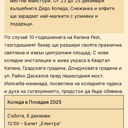
местни майстори. От 23 до 25 декември
вълшебните Дядо Коледа, Снежанка и елфите
ще зарадват най-малките с усмивки и
подаръци.
По случай 10-годишнината на Капана Fest,
тазгодишният базар ще разшири своята празнична
светлина и извън централния площад. С нови
коледни инсталации и жива украса в Квартал
Капана, Градската градина, Дондуковата градина и
ул. Райко Даскалов пред пешеходния мост.
Изложба-изненада, посветена на коледните чудеса
и духа на сътворението, предстои да бъде обявена.
Коледа в Пловдив 2025
Събота, 6 декемви
12:00 – Балет „Електра“