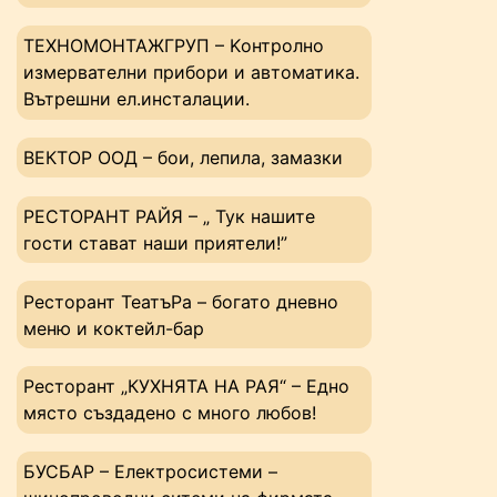
ТЕХНОМОНТАЖГРУП – Kонтролно
измервателни прибори и автоматика.
Вътрешни ел.инсталации.
ВЕКТОР ООД – бои, лепила, замазки
РЕСТОРАНТ РАЙЯ – „ Тук нашите
гости стават наши приятели!”
Ресторант ТеатъРа – богато дневно
меню и коктейл-бар
Ресторант „КУХНЯТА НА РАЯ“ – Едно
място създадено с много любов!
БУСБАР – Електросистеми –