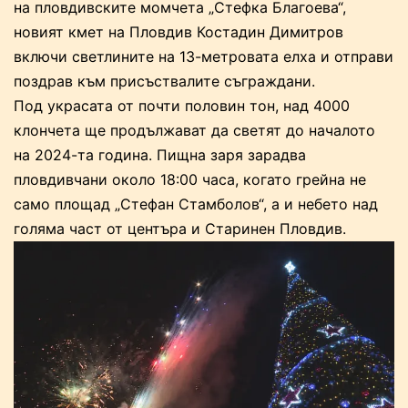
на пловдивските момчета „Стефка Благоева“,
новият кмет на Пловдив Костадин Димитров
включи светлините на 13-метровата елха и отправи
поздрав към присъствалите съграждани.
Под украсата от почти половин тон, над 4000
клончета ще продължават да светят до началото
на 2024-та година. Пищна заря зарадва
пловдивчани около 18:00 часа, когато грейна не
само площад „Стефан Стамболов“, а и небето над
голяма част от центъра и Старинен Пловдив.