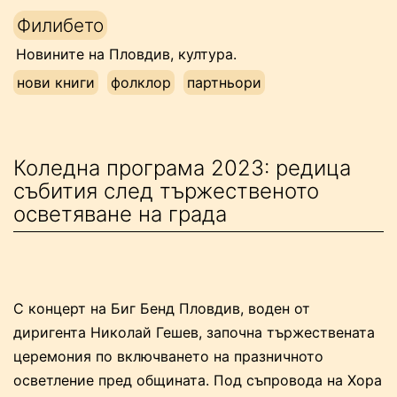
Напред
Филибето
към
Новините на Пловдив, култура.
съдържанието
нови книги
фолклор
партньори
Коледна програма 2023: редица
събития след тържественото
осветяване на града
С концерт на Биг Бенд Пловдив, воден от
диригента Николай Гешев, започна тържествената
церемония по включването на празничното
осветление пред общината. Под съпровода на Хора