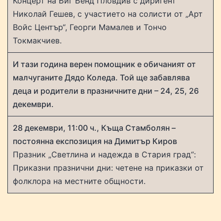
Концерт на Биг Бенд Пловдив с диригент
Николай Гешев, с участието на солисти от „Арт
Войс Център“, Георги Мамалев и Тончо
Токмакчиев.
И тази година верен помощник е обичаният от
малчуганите Дядо Коледа. Той ще забавлява
деца и родители в празничните дни – 24, 25, 26
декември.
28 декември, 11:00 ч., Къща Стамболян –
постоянна експозиция на Димитър Киров
Празник „Светлина и надежда в Стария град“:
Приказни празнични дни: четене на приказки от
фолклора на местните общности.