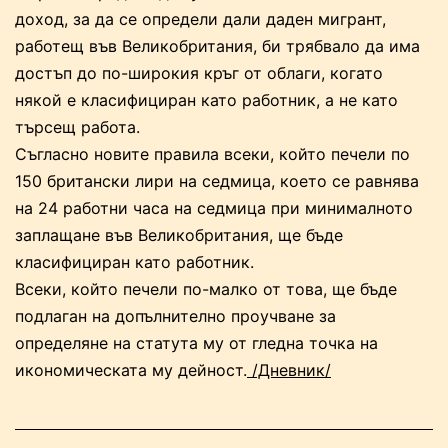
доход, за да се определи дали даден мигрант,
работещ във Великобритания, би трябвало да има
достъп до по-широкия кръг от облаги, когато
някой е класифициран като работник, а не като
търсещ работа.
Съгласно новите правила всеки, който печели по
150 британски лири на седмица, което се равнява
на 24 работни часа на седмица при минималното
заплащане във Великобритания, ще бъде
класифициран като работник.
Всеки, който печели по-малко от това, ще бъде
подлаган на допълнително проучване за
определяне на статута му от гледна точка на
икономическата му дейност.
/Дневник/