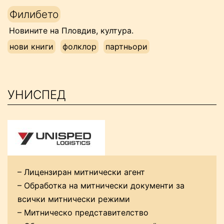
Напред
Филибето
към
Новините на Пловдив, култура.
съдържанието
нови книги
фолклор
партньори
УНИСПЕД
– Лицензиран митнически агент
– Обработка на митнически документи за
всички митнически режими
– Митническо представителство