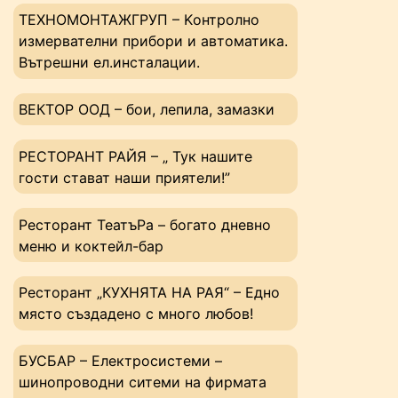
ТЕХНОМОНТАЖГРУП – Kонтролно
измервателни прибори и автоматика.
Вътрешни ел.инсталации.
ВЕКТОР ООД – бои, лепила, замазки
РЕСТОРАНТ РАЙЯ – „ Тук нашите
гости стават наши приятели!”
Ресторант ТеатъРа – богато дневно
меню и коктейл-бар
Ресторант „КУХНЯТА НА РАЯ“ – Едно
място създадено с много любов!
БУСБАР – Електросистеми –
шинопроводни ситеми на фирмата