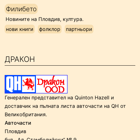
Напред
Филибето
към
Новините на Пловдив, култура.
съдържанието
нови книги
фолклор
партньори
ДРАКОН
Генерален представител на Quinton Hazell и
доставчик на пълната листа авточасти на QH от
Великобритания.
Авточасти
Пловдив
бул. „Ал. Стамболийски“ № 9