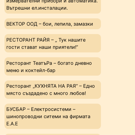
измервателни прибори и автоматика.
Вътрешни ел.инсталации.
ВЕКТОР ООД – бои, лепила, замазки
РЕСТОРАНТ РАЙЯ – „ Тук нашите
гости стават наши приятели!”
Ресторант ТеатъРа – богато дневно
меню и коктейл-бар
Ресторант „КУХНЯТА НА РАЯ“ – Едно
място създадено с много любов!
БУСБАР – Електросистеми –
шинопроводни ситеми на фирмата
Е.А.Е